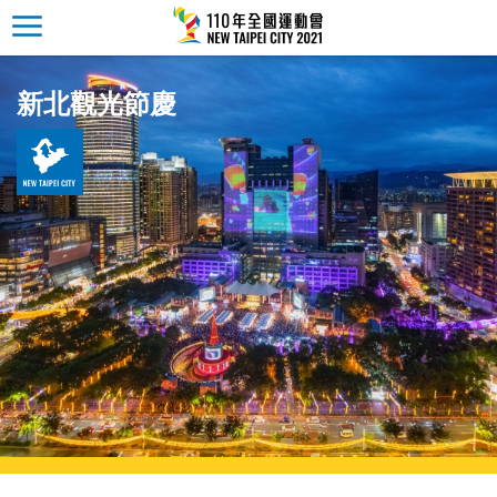
新北觀光節慶