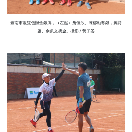
臺南市混雙包辦金銀牌，（左起）詹佳欣、陳郁勳奪銀，黃詩
媛、余凱文摘金。攝影 / 黃子晏