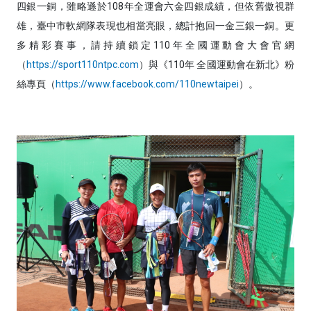
四銀一銅，雖略遜於108年全運會六金四銀成績，但依舊傲視群
雄，臺中市軟網隊表現也相當亮眼，總計抱回一金三銀一銅。更
多精彩賽事，請持續鎖定110年全國運動會大會官網
（
https://sport110ntpc.com
）與《110年 全國運動會在新北》粉
絲專頁（
https://www.facebook.com/110newtaipei
）。