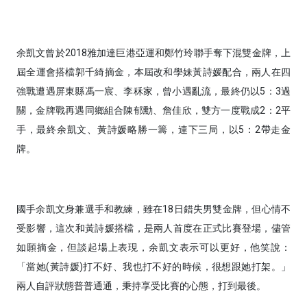
余凱文曾於2018雅加達巨港亞運和鄭竹玲聯手奪下混雙金牌，上
屆全運會搭檔郭千綺摘金，本屆改和學妹黃詩媛配合，兩人在四
強戰遭遇屏東縣馮一宸、李秝家，曾小遇亂流，最終仍以5：3過
關，金牌戰再遇同鄉組合陳郁勳、詹佳欣，雙方一度戰成2：2平
手，最終余凱文、黃詩媛略勝一籌，連下三局，以5：2帶走金
牌。
國手余凱文身兼選手和教練，雖在18日錯失男雙金牌，但心情不
受影響，這次和黃詩媛搭檔，是兩人首度在正式比賽登場，儘管
如願摘金，但談起場上表現，余凱文表示可以更好，他笑說：
「當她
(黃詩媛)
打不好、我也打不好的時候，很想跟她打架。」
兩人自評狀態普普通通，秉持享受比賽的心態，打到最後。