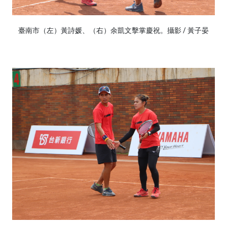
臺南市（左）黃詩媛、（右）余凱文擊掌慶祝。攝影 / 黃子晏