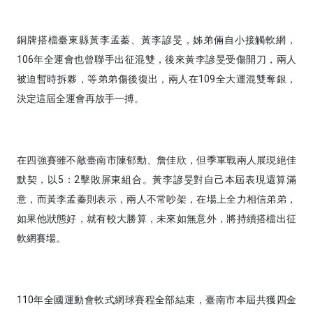
銅牌搭檔臺東縣黃李孟蓁、黃李諺旻，姊弟倆自小接觸軟網，
106年全運會也曾聯手出征混雙，後來黃李諺旻受傷開刀，兩人
被迫暫時拆夥，等弟弟傷後復出，兩人在109全大運混雙奪銀，
決定這屆全運會再放手一搏。
在四強賽
雖
不敵臺南市陳郁勳、詹佳欣，但季軍戰兩人展現絕佳
默契，以5：2擊敗屏東
組合
。黃李諺旻對自己本屆表現還算滿
意，而黃李孟蓁則表示，兩人不常吵架，在場上全力相信弟弟，
如果他狀態好，就有較大勝算，未來如無意外，將持續搭檔出征
軟網賽場。
110年全國運動會軟式網球賽程全部結束，臺南市本屆共獲四金