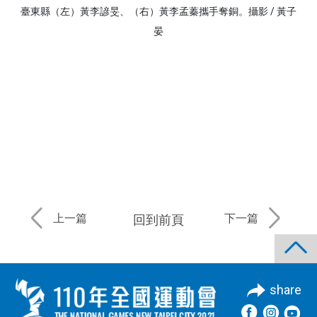
臺東縣（左）黃李諺旻、（右）黃李孟蓁攜手奪銅。攝影 / 黃子
晏
上一篇
下一篇
回到前頁
share