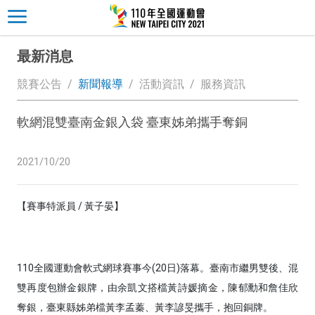
最新消息
競賽公告
新聞報導
活動資訊
服務資訊
軟網混雙臺南金銀入袋 臺東姊弟攜手奪銅
2021/10/20
【賽事特派員 / 黃子晏】
110全國運動會軟式網球賽事今(20日)落幕。臺南市繼男雙後、混
雙再度包辦金銀牌，由余凱文搭檔黃詩媛摘金，陳郁勳和詹佳欣
奪銀，臺東縣姊弟檔黃李孟蓁、黃李諺旻攜手，抱回銅牌。